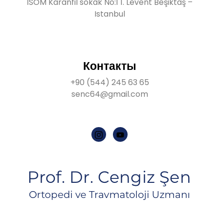
İSOM Karanfil sokak No:1 1. Levent Beşiktaş –
Istanbul
Контакты
+90 (544) 245 63 65
senc64@gmail.com