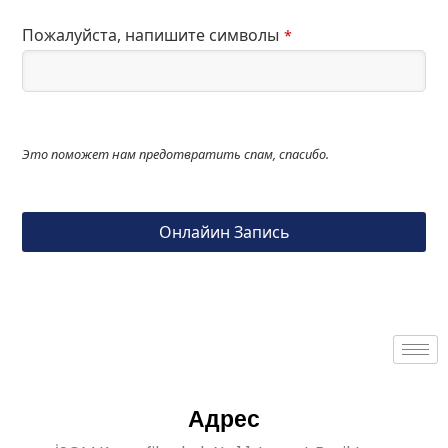
Пожалуйста, напишите символы
*
Это поможет нам предотвратить спам, спасибо.
Онлайин Запись
This
field
should
be left
blank
Адрес